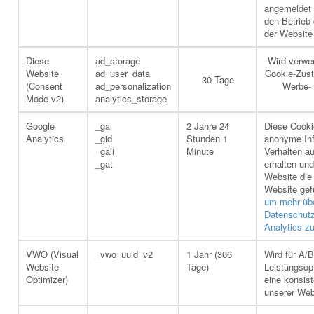
angemeldet i
den Betrieb
der Website 
Diese
ad_storage
Wird verwen
Website
ad_user_data
Cookie-Zust
30 Tage
(Consent
ad_personalization
Werbe- 
Mode v2)
analytics_storage
Google
_ga
2 Jahre 24
Diese Cooki
Analytics
_gid
Stunden 1
anonyme Inf
_gali
Minute
Verhalten a
_gat
erhalten und
Website die
Website gef
um mehr übe
Datenschut
Analytics zu
VWO (Visual
_vwo_uuid_v2
1 Jahr (366
Wird für A/
Website
Tage)
Leistungsop
Optimizer)
eine konsis
unserer Web