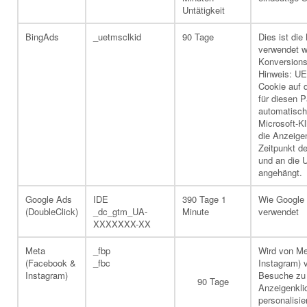
Untätigkeit
BingAds
_uetmsclkid
90 Tage
Dies ist die
verwendet w
Konversions
Hinweis: UET
Cookie auf 
für diesen 
automatisch
Microsoft-Kl
die Anzeige
Zeitpunkt d
und an die U
angehängt.
Google Ads
IDE
390 Tage 1
Wie Google 
(DoubleClick)
_dc_gtm_UA-
Minute
verwendet
XXXXXXX-XX
Meta
_fbp
Wird von Me
(Facebook &
_fbc
Instagram) 
Instagram)
Besuche zu 
90 Tage
Anzeigenkli
personalisie