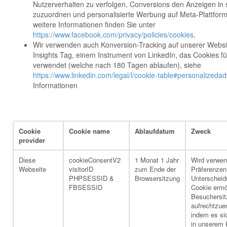
Nutzerverhalten zu verfolgen, Conversions den Anzeigen in
zuzuordnen und personalisierte Werbung auf Meta-Plattforme
weitere Informationen finden Sie unter
https://www.facebook.com/privacy/policies/cookies
.
Wir verwenden auch Konversion-Tracking auf unserer Websit
Insights Tag, einem Instrument von LinkedIn, das Cookies 
verwendet (welche nach 180 Tagen ablaufen), siehe
https://www.linkedin.com/legal/l/cookie-table#personalizedad
Informationen
Cookie
Cookie name
Ablaufdatum
Zweck
provider
Diese
cookieConsentV2
1 Monat 1 Jahr
Wird verwen
Webseite
visitorID
zum Ende der
Präferenzen
PHPSESSID &
Browsersitzung
Unterscheid
FBSESSID
Cookie ermö
Besuchersit
aufrechtzue
indem es si
in unserem