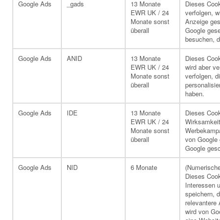
Google Ads
_gads
13 Monate
Dieses Cook
EWR UK / 24
verfolgen, w
Monate sonst
Anzeige ges
überall
Google gese
besuchen, d
Google Ads
ANID
13 Monate
Dieses Cook
EWR UK / 24
wird aber v
Monate sonst
verfolgen, d
überall
personalisi
haben.
Google Ads
IDE
13 Monate
Dieses Cook
EWR UK / 24
Wirksamkeit
Monate sonst
Werbekampag
überall
von Google 
Google gesc
Google Ads
NID
6 Monate
(Numerischer
Dieses Cook
Interessen 
speichern, 
relevantere
wird von Go