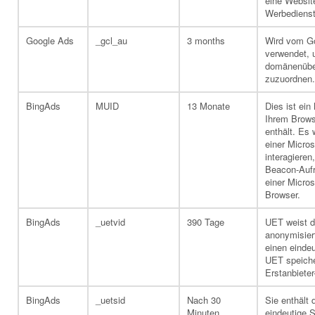
eine Websit
Werbedienst
Google Ads
_gcl_au
3 months
Wird vom Go
verwendet, 
domänenüber
zuzuordnen.
BingAds
MUID
13 Monate
Dies ist ein
Ihrem Brow
enthält. Es 
einer Micros
interagieren
Beacon-Aufr
einer Micros
Browser.
BingAds
_uetvid
390 Tage
UET weist d
anonymisier
einen eindeu
UET speiche
Erstanbieter
BingAds
_uetsid
Nach 30
Sie enthält 
Minuten
eindeutige S