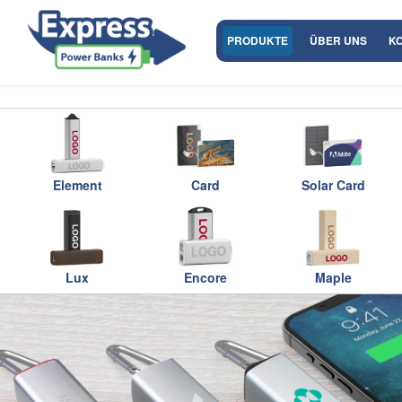
PRODUKTE
ÜBER UNS
K
Element
Card
Solar Card
Lux
Encore
Maple