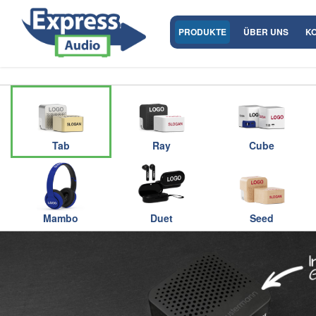
PRODUKTE
ÜBER UNS
K
Tab
Ray
Cube
Mambo
Duet
Seed