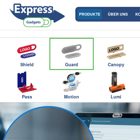
PRODUKTE
ÜBER UNS
K
Shield
Guard
Canopy
Pass
Motion
Lumi