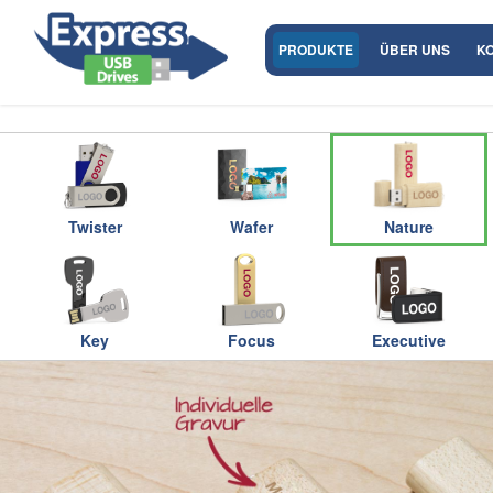
PRODUKTE
ÜBER UNS
K
Twister
Wafer
Nature
Key
Focus
Executive