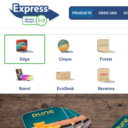
PRODUKTE
ÜBER UNS
K
Edge
Cirque
Forest
Stand
EcoDesk
Savanna