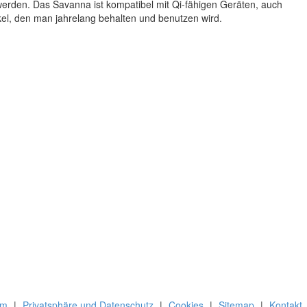
erden. Das Savanna ist kompatibel mit Qi-fähigen Geräten, auch
kel, den man jahrelang behalten und benutzen wird.
um
|
Privatsphäre und Datenschutz
|
Cookies
|
Sitemap
|
Kontakt